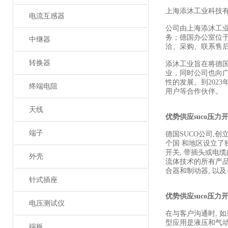
上海添沐工业科技
电流互感器
公司由上海添沐工
务；德国办公室位
中继器
洽、采购、联系售
转换器
添沐工业旨在将德
业，同时公司也向
性的发展。到202
终端电阻
用户等合作伙伴。
天线
优势供应suco压力
端子
德国SUCO公司,创立
个国 和地区设立了
开关, 带插头或电
外壳
流体技术的所有产品
合器和制动器, 以
针式插座
优势供应suco压力
电压测试仪
在与客户沟通时, 如
型应用是液压和气动
端板