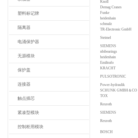
Knoll
Demag Cranes
Funke
塑料标记牌
heidenhain
schmalz
隔离器
TR-Electronic GmbH
Steimel
电涌保护器
SIEMENS
nbibearings
无源模块
heidenhain
Emiltrafo
KRACHT
保护盖
PULSOTRONIC
连接器
Power-hydraulik
SCHUNK GMBH＆CO
TOX
触点插芯
Rexroth
紧凑型模块
SIEMENS
Rexroth
控制柜用模块
BOSCH