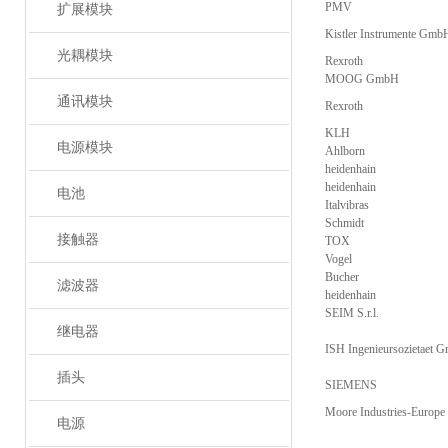
PMV
扩展模块
Kistler Instrumente Gmb
光耦模块
Rexroth
MOOG GmbH
通讯模块
Rexroth
KLH
电源模块
Ahlborn
heidenhain
heidenhain
电池
Italvibras
Schmidt
接触器
TOX
Vogel
Bucher
滤波器
heidenhain
SEIM S.r.l.
继电器
ISH Ingenieursozietaet 
插头
SIEMENS
Moore Industries-Europe 
电源