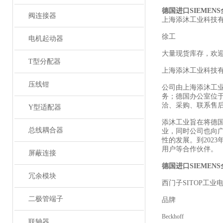
德国进
口SIEMEN
阀连接器
上海添沐工业科技
徐工
电机起动器
大量现货库存，欢
T型分配器
上海添沐工业科技
压线钳
公司由上海添沐工
务；德国办公室位
洽、采购、联系售
Y型适配器
添沐工业旨在将德
总线耦合器
业，同时公司也向
性的发展。到202
用户等合作伙伴。
屏蔽连接
德国进口
SIEMEN
冗余模块
西门
子SITOP工业
二极管端子
品牌
Beckhoff
联轴器