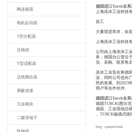
德国进口Turck全
阀连接器
上海添沐工业科技
徐工
电机起动器
大量现货库存，欢
T型分配器
上海添沐工业科技
压线钳
公司由上海添沐工
务；德国办公室位
洽、采购、联系售
Y型适配器
添沐工业旨在将德
总线耦合器
业，同时公司也向
性的发展。到202
用户等合作伙伴。
屏蔽连接
德国进口Turck全
德国TURCK(图
冗余模块
感器、工业现场总线
、TURCK磁感式线
二极管端子
berg spanntechnik
联轴器