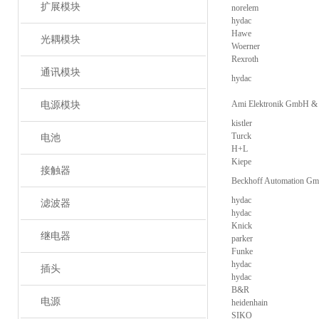
扩展模块
norelem
hydac
Hawe
光耦模块
Woerner
Rexroth
通讯模块
hydac
Ami Elektronik GmbH &
电源模块
kistler
Turck
电池
H+L
Kiepe
接触器
Beckhoff Automation G
hydac
滤波器
hydac
Knick
继电器
parker
Funke
hydac
插头
hydac
B&R
电源
heidenhain
SIKO