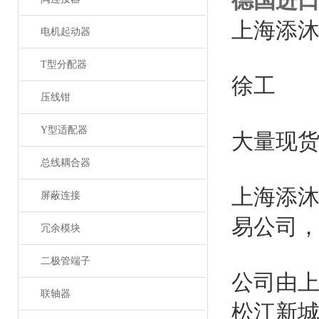
德国进口
上海添
电机起动器
T型分配器
徐工
压线钳
Y型适配器
大量现
总线耦合器
上海添
屏蔽连接
易公司
冗余模块
二极管端子
公司由
联轴器
松江新