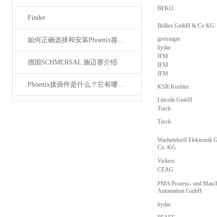
BEKO
Finder
Brillex GmbH & Co KG
greisinger
如何正确选择和安装Phoenix接插件以确保其性能？
hydac
IFM
德国SCHMERSAL 施迈赛介绍
IFM
IFM
Phoenix接插件是什么？它有哪些应用？
KSR Kuebler
Lincoln GmbH
Turck
Turck
Wachendorff Elektronik
Co. KG
Vickers
CEAG
PMA Prozess- und Masch
Automation GmbH
hydac