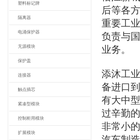
塑料标记牌
后等各
隔离器
重要工
电涌保护器
负责与
无源模块
业务。
保护盖
添沐工
连接器
备进口
触点插芯
有大中
紧凑型模块
过辛勤的
控制柜用模块
非常小的
扩展模块
汽车制造