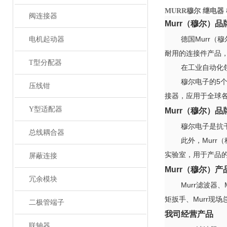
MURR穆尔 继电器
阀连接器
Murr
（穆尔）品
德国
Murr
（穆
电机起动器
耐用的连接件产品
T型分配器
在工业自动化
穆尔电子的
5
压线钳
接器，应用于全球
Y型适配器
Murr
（穆尔）品
穆尔电子是抗
总线耦合器
此外，
Murr
（
实验室，用于产品
屏蔽连接
Murr
（穆尔）产
冗余模块
Murr
滤波器、
矩扳手、
Murr
现场
二极管端子
我司经营产品
联轴器