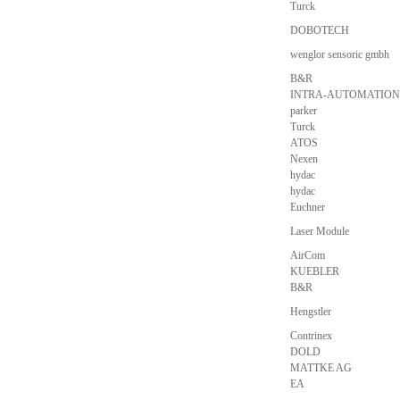
Turck
DOBOTECH
wenglor sensoric gmbh
B&R
INTRA-AUTOMATION
parker
Turck
ATOS
Nexen
hydac
hydac
Euchner
Laser Module
AirCom
KUEBLER
B&R
Hengstler
Contrinex
DOLD
MATTKE AG
EA