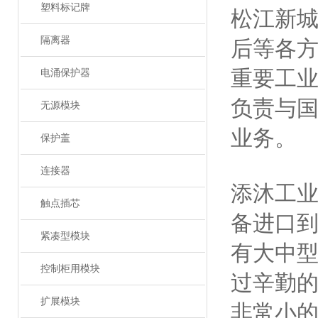
塑料标记牌
松江新
隔离器
后等各
重要工
电涌保护器
负责与
无源模块
业务。
保护盖
连接器
添沐工
触点插芯
备进口
紧凑型模块
有大中
控制柜用模块
过辛勤的
扩展模块
非常小的