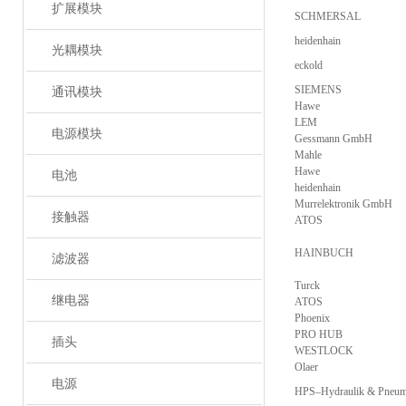
扩展模块
SCHMERSAL
heidenhain
光耦模块
eckold
SIEMENS
通讯模块
Hawe
LEM
电源模块
Gessmann GmbH
Mahle
Hawe
电池
heidenhain
Murrelektronik GmbH
接触器
ATOS
HAINBUCH
滤波器
Turck
继电器
ATOS
Phoenix
PRO HUB
插头
WESTLOCK
Olaer
电源
HPS–Hydraulik & Pneum