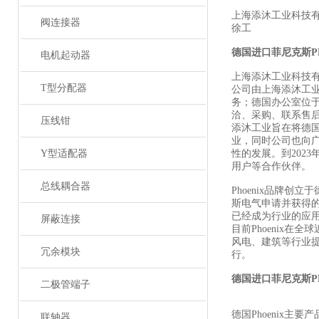
上海添沐工业科技
阀连接器
徐工
德国进口菲尼克斯
P
电机起动器
上海添沐工业科技
T型分配器
公司由上海添沐工
务；德国办公室位
洽、采购、联系售
压线钳
添沐工业旨在将德
业，同时公司也向
Y型适配器
性的发展。到202
用户等合作伙伴。
总线耦合器
Phoenix品牌创
斯电气申请并获得
已经成为行业的应
屏蔽连接
目前Phoenix
风电、建筑等行业
冗余模块
行。
德国进口菲尼克斯
P
二极管端子
德国Phoenix主要
联轴器