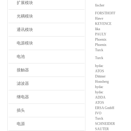
扩展模块
fischer
FORSTHOFF
光耦模块
Hawe
KEYENCE
lika
通讯模块
PAULY
Phoenix
电源模块
Phoenix
Turck
电池
Turck
hydac
接触器
ATOS
Dittmer
Honsberg
滤波器
hydac
hydac
继电器
ADDA
ATOS
ERSA GmbH
插头
IVO
Turck
电源
SCHNEIDER
SAUTER