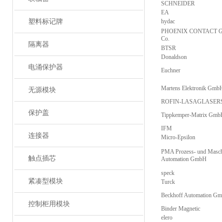
SCHNEIDER
EA
塑料标记牌
hydac
PHOENIX CONTACT 
Co.
隔离器
BTSR
Donaldson
电涌保护器
Euchner
Martens Elektronik Gmb
无源模块
ROFIN-LASAGLASER
保护盖
Tippkemper-Matrix Gm
IFM
连接器
Micro-Epsilon
PMA Prozess- und Masch
触点插芯
Automation GmbH
speck
紧凑型模块
Turck
Beckhoff Automation G
控制柜用模块
Binder Magnetic
elero