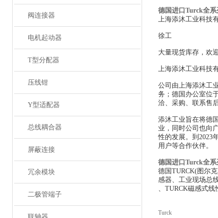
德国进口Turck全
阀连接器
上海添沐工业科技
徐工
电机起动器
大量现货库存，欢
T型分配器
上海添沐工业科技
压线钳
公司由上海添沐工
务；德国办公室位
洽、采购、联系售
Y型适配器
添沐工业旨在将德
总线耦合器
业，同时公司也向
性的发展。到202
用户等合作伙伴。
屏蔽连接
德国进口Turck全
德国TURCK(图
冗余模块
感器、工业现场总线
、TURCK磁感式线
二极管端子
Turck
联轴器