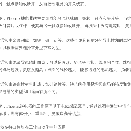
另一触点接触或断开，从而控制电路的开关状态。
说，
Phoenix继电器
的主要组成部分包括线圈、铁芯、触点和簧片等。当
吸引簧片或杠杆，使其与另一触点接触或断开。当线圈中没有电流时，簧
常由金属制成，如银、铜、铝等。这些金属具有良好的导电性和耐磨性
可以根据需要选择常开型或常闭型。
常由绝缘导线绕制而成，可以是圆形、矩形等形状。线圈的匝数、线径
的磁场越强，灵敏度越高；线圈的线径越大，能够通过的电流越大，负载
常由铁磁性材料制成，如硅钢片等。铁芯的作用是增强磁场的强度和集
继电器的类型和用途而有所不同。
Phoenix继电器的工作原理基于电磁感应原理，通过线圈中通过电流
领域，具有体积小、重量轻、灵敏度高等优点。
：
穆尔接口模块在工业自动化中的应用